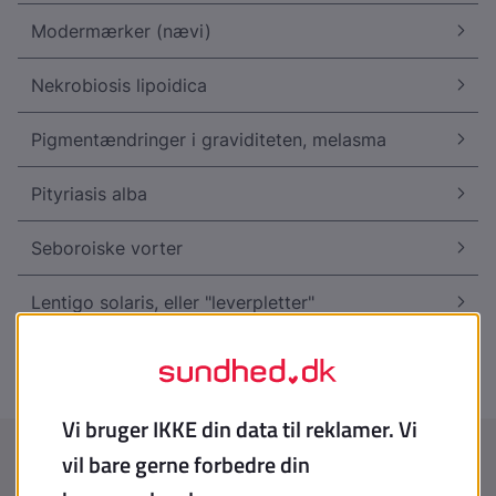
Modermærker (nævi)
Nekrobiosis lipoidica
Pigmentændringer i graviditeten, melasma
Pityriasis alba
Seboroiske vorter
Lentigo solaris, eller "leverpletter"