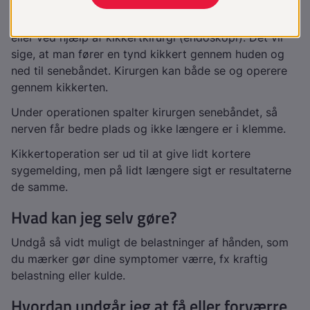
Det udføres enten åbent (dvs. som normal operation)
eller ved hjælp af kikkertkirurgi (endoskopi). Det vil
sige, at man fører en tynd kikkert gennem huden og
ned til senebåndet. Kirurgen kan både se og operere
gennem kikkerten.
Under operationen spalter kirurgen senebåndet, så
nerven får bedre plads og ikke længere er i klemme.
Kikkertoperation ser ud til at give lidt kortere
sygemelding, men på lidt længere sigt er resultaterne
de samme.
Hvad kan jeg selv gøre?
Undgå så vidt muligt de belastninger af hånden, som
du mærker gør dine symptomer værre, fx kraftig
belastning eller kulde.
Hvordan undgår jeg at få eller forværre