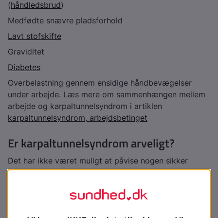
(
håndledsbrud
)
Medfødte snævre pladsforhold
Lavt stofskifte
Graviditet
Diabetes
Overbelastning gennem ensidige håndbevægelser
under arbejde. Læs mere om sammenhængen mellem
arbejde og karpaltunnelsyndrom i artiklen
karpaltunnelsyndrom, arbejdsbetinget
Er karpaltunnelsyndrom arveligt?
Det har ikke været muligt at påvise nogen sikker
arvelighed af sygdommen.
Hvordan behandler man
karpaltunnelsyndrom?