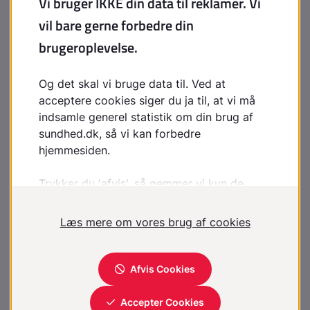
Aflastning med håndledsskinne og eventuelt vægttab
vil ofte være første behandling.
En lokal indsprøjtning med
kortison
(binyrebarkhormon) hjælper nogle og kan i
enkelte tilfælde erstatte operation.
Andre former for medicinsk behandling ser ikke ud til
at have effekt. Behandling med ultralyd har også kun
tvivlsom virkning.
Et karpaltunnelsyndrom med sikre neurologiske fund
eller som er bekræftet med
nerveledningsundersøgelse, kan med fordel behandles
med operation. Du må selv være med til at vurdere,
om du er så generet af symptomerne, at du ønsker
operation.
Indgrebet kan foregå i lokalbedøvelse og tager ca. 10-
20 minutter.