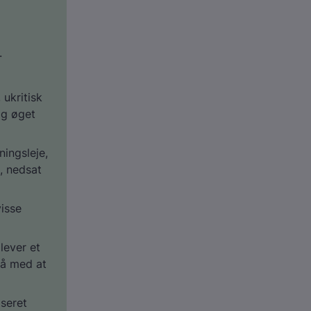
.
ukritisk
og øget
ingsleje,
, nedsat
visse
lever et
på med at
aseret