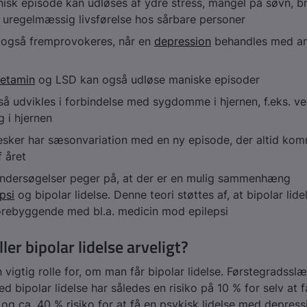
isk episode kan udløses af ydre stress, mangel på søvn, b
 uregelmæssig livsførelse hos sårbare personer
 også fremprovokeres, når en
depression
behandles med an
etamin
og LSD kan også udløse maniske episoder
å udvikles i forbindelse med sygdomme i hjernen, f.eks. v
g i hjernen
sker har sæsonvariation med en ny episode, der altid ko
 året
undersøgelser peger på, at der er en mulig sammenhæng
psi
og bipolar lidelse. Denne teori støttes af, at bipolar lid
orebyggende med bl.a. medicin mod epilepsi
ler bipolar lidelse arveligt?
n vigtig rolle for, om man får bipolar lidelse. Førstegradsslæ
d bipolar lidelse har således en risiko på 10 % for selv at f
 ca. 40 % risiko for at få en psykisk lidelse med depress