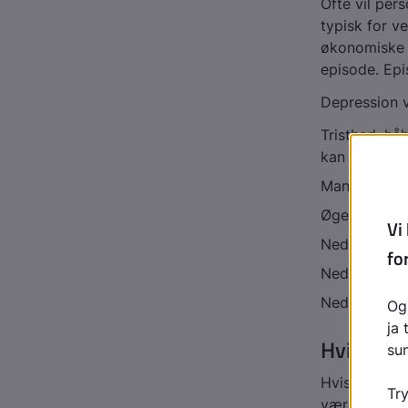
Ofte vil per
typisk for 
økonomiske d
episode. Epi
Depression v
Tristhed, hå
kan det stor
Mangel på in
Øget behov 
Nedsat appe
Nedsat evne 
Nedsat selvti
Hvilke s
Hvis du sove
være de førs