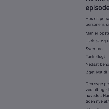
episode
Hos en perso
personens si
Man er opstem
Ukritisk og 
Svær uro
Tankeflugt
Nedsat beho
Øget lyst til
Den syge per
ved alt og k
hovedet. Han
tiden nye akt