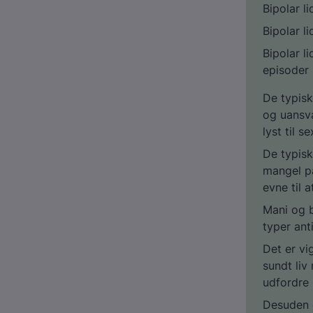
Bipolar l
Bipolar l
Bipolar l
episoder
De typisk
og uansva
lyst til se
De typisk
mangel på
evne til 
Mani og b
typer ant
Det er vi
sundt li
udfordre 
Desuden e