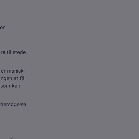
nen
 til stede i
 er manisk
ingen at få
, som kan
ndersøgelse