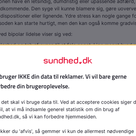
sonen have en letsindig, dumdristig eller upassende adfærd,
vedkommende. Den syge vil kunne blamere sig, gøre uoverv
ispositioner eller lignende. Ydre stress kan nogle gange 
soden kan starte hurtigt, men den kan også komme gradvis
ed bipolar lidelse viser sig ved:
bløshed og tab af evnen til at føle noget. Lige meget hvad 
t set ikke muntre én op
itiativ og interesse
for søvn
tit
til at koncentrere sig
llid
ymptomer skal du være særlig opmærksom 
r markant mindre end normalt og alligevel er helt frisk, ka
te tegn på mani.