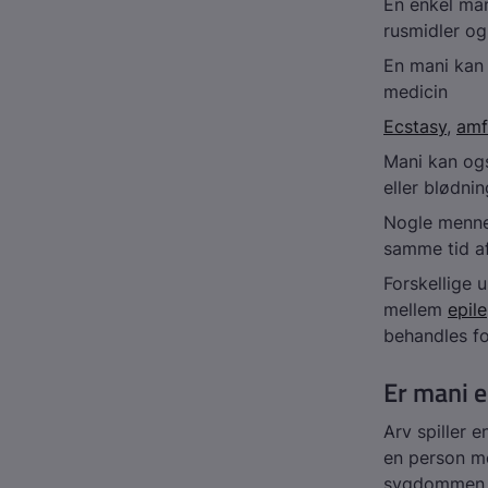
En enkel man
rusmidler og
En mani kan
medicin
Ecstasy
,
amf
Mani kan ogs
eller blødnin
Nogle menne
samme tid af
Forskellige 
mellem
epile
behandles f
Er mani el
Arv spiller e
en person me
sygdommen og