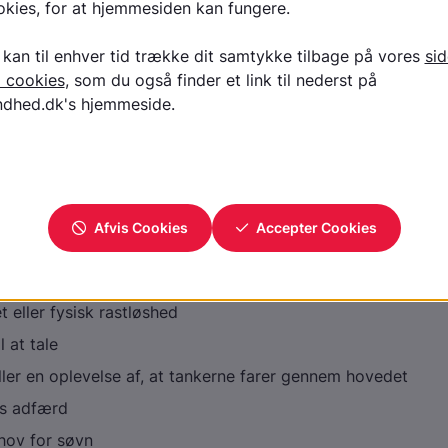
er modløs, træt og opgivende - særlig uden ydre anledning
egyndende symptomer på depression.
tilles diagnosen hypomani, mani eller bipol
r diagnosen ved at tale med den syge person, ved observat
 og med baggrund i tidligere sygehistorie.
agnosen manisk episode skal symptomerne have været til st
onen skal være påfaldende opstemt (eller irritabel/vred) s
af følgende symptomer
:
t eller fysisk rastløshed
l at tale
ller en oplevelse af, at tankerne farer gennem hovedet
s adfærd
hov for søvn