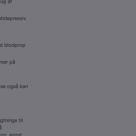
rug af
tidepressiv
ed blodprop
mmer på
else også kan
gtninge til
å
ion, angst