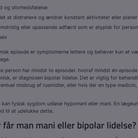
id og storhedsfølelse
let at distrahere og ændrer konstant aktiviteter eller planer
umdristig eller upassende adfærd som er atypisk for perso
 sex
sk episode er symptomerne lettere og behøver kun at være
dage.
e person har mindst to episoder. hvoraf mindst én episode
nisk, er diagnosen bipolar lidelse. Det er vigtig for behandl
entuel misbrug af rusmidler, eller hvis der en type medicin
 kan fysisk sygdom udløse hypomani eller mani. En lægeu
 til at udelukke dette.
 får man mani eller bipolar lidelse?