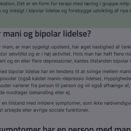
ation. Det er en form for terapi med læring i gruppe mhp.
e og indsigt i bipolar lidelse og forebygge udvikling af nye
 mani og bipolar lidelse?
 mani, er man sygeligt opstemt, har øget hastighed af tank
or selvtillid og er i høj aktivitet. Hvis man har haft flere ma
i og en eller flere depressioner, kaldes tilstanden bipolar l
d bipolar lidelse har en tendens til at svinge mellem man
pisoder (også kaldet manio-depressiv lidelse). Hyppighede
oder varierer fra person til person og vil også afhænge af
 modtager behandling eller ej.
 en tilstand med mildere symptomer, som ikke nødvendigvi
at arbejde eller øvrige sociale funktioner.
 symptomer har en person med man