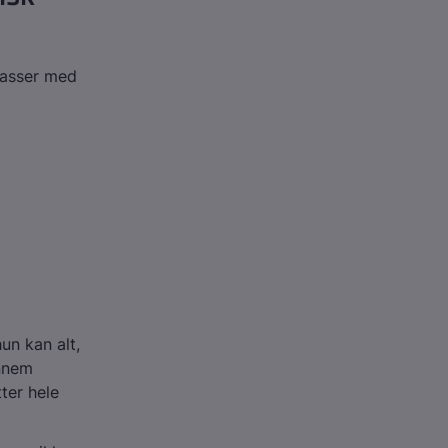
passer med
un kan alt,
ennem
ter hele