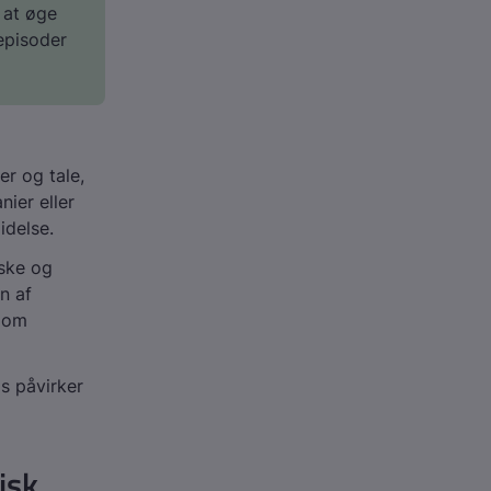
 at øge
 episoder
er og tale,
nier eller
idelse.
iske og
n af
, om
s påvirker
isk