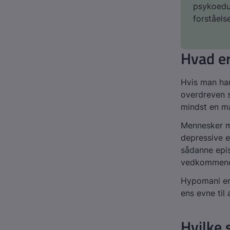
psykoeduk
forståels
Hvad er
Hvis man har
overdreven st
mindst en man
Mennesker me
depressive e
sådanne epis
vedkommende
Hypomani er
ens evne til 
Hvilke