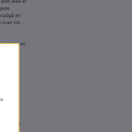
 som ikke er
ejede
forudgå en
 over tid.
man oplever,
på?
n det godt