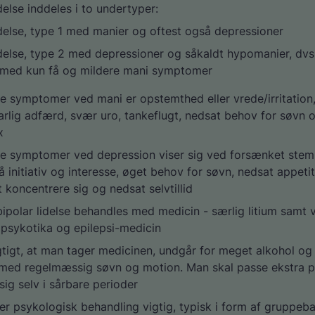
idelse inddeles i to undertyper:
idelse, type 1 med manier og oftest også depressioner
idelse, type 2 med depressioner og såkaldt hypomanier, dvs
 med kun få og mildere mani symptomer
e symptomer ved mani er opstemthed eller vrede/irritation, 
rlig adfærd, svær uro, tankeflugt, nedsat behov for søvn 
x
e symptomer ved depression viser sig ved forsænket stemn
 initiativ og interesse, øget behov for søvn, nedsat appetit
at koncentrere sig og nedsat selvtillid
ipolar lidelse behandles med medicin - særlig litium samt 
ipsykotika og epilepsi-medicin
gtigt, at man tager medicinen, undgår for meget alkohol og 
v med regelmæssig søvn og motion. Man skal passe ekstra 
sig selv i sårbare perioder
r psykologisk behandling vigtig, typisk i form af gruppeb