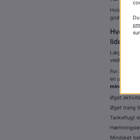
Hvis du bliv
godt være b
Hvordan s
lidelse?
Lægen stille
vedkommende
For at få di
en uge. Pers
mindst tre 
Øget aktivite
Øget trang ti
Tankeflugt e
Hæmningslø
Mindsket be