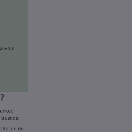
 selvom
r?
anker,
 truende.
 selv om de