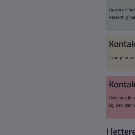
I lettere til
væsentlig han
Kontak
Tvangstanker 
Konta
Hvis man ikk
sig selv ell
I letter