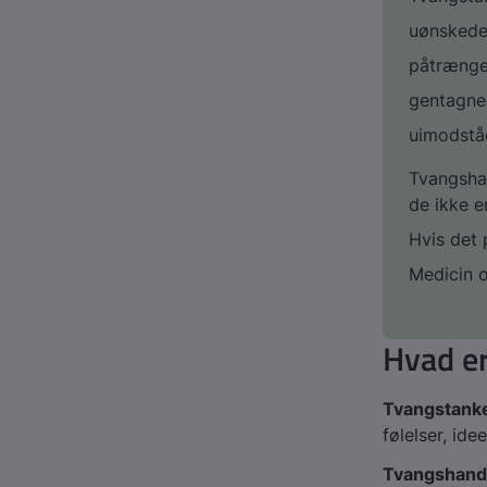
uønsked
påtræng
gentagne
uimodstå
Tvangshan
de ikke 
Hvis det 
Medicin 
Hvad er
Tvangstank
følelser, id
Tvangshand