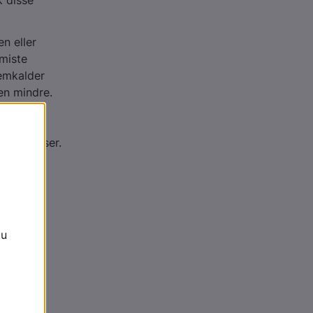
k disse
n eller
 miste
remkalder
en mindre.
gslidelser.