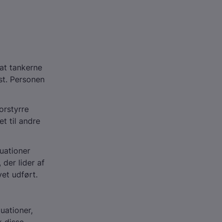
 at tankerne
st. Personen
orstyrre
et til andre
tuationer
der lider af
vet udført.
uationer,