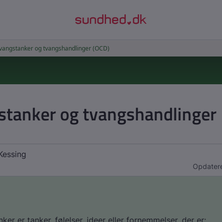
stanker og tvangshandlinger
Kessing
Opdatere
ker er tanker, følelser, ideer eller fornemmelser, der er: