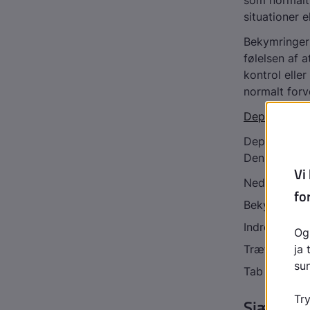
som normalt 
situationer 
Bekymringern
følelsen af 
kontrol elle
normalt forv
Depression
Depression 
Den er præge
Nedtrykthed
Bekymring
Indre uro
Træthed
Tab af energ
Sjældne 