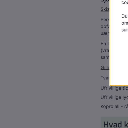
Skizofreni
Personer, de
opfatte virk
uændret.
En person med
(vrangforest
samvær.
Gilles de la
Tvangssympt
Ufrivillige ti
Ufrivillige l
Koprolali - 
Hvad k