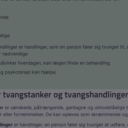
e
ende
elige
dlinger er handlinger, som en person føler sig tvunget til,
er nødvendige
påvirker hverdagen, kan lægen finde en behandling
og psykoterapi kan hjælpe
 tvangstanker og tvangshandlinge
er
er uønskede, påtrængende, gentagne og uimodståelige t
eer eller fornemmelser. De kan opleves som skræmmende og
linger
er handlinger, en person føler sig tvunget at udføre,