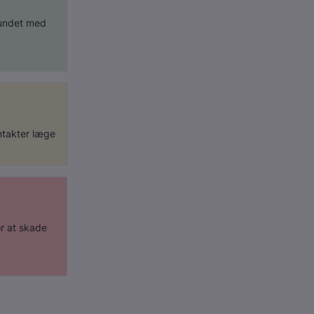
rbundet med
ntakter læge
r at skade