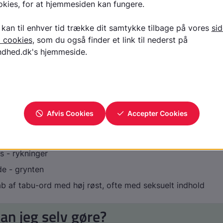
r lider af skizofreni har en ændret og karakteristisk måde 
eligheden på. Klar bevidsthed og intellektuel kapacitet er s
 skizofreni har ofte hallucinationer og uvirkelige forestill
illinger), forstyrrelser i tanker og sprog, og vanskeligheder
 Tourettes syndrom (TS)
omer forekommer oftere ved TS. Sygdommen er præget a
cs - rykninger
yde - grynten
råb af tabu-ord med høj røst, ofte med seksuelt indhold
an jeg selv gøre?