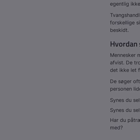
egentlig ikk
Tvangshandli
forskellige 
beskidt.
Hvordan s
Mennesker me
afvist. De t
det ikke let
De søger of
personen lid
Synes du sel
Synes du sel
Har du påtræ
med?