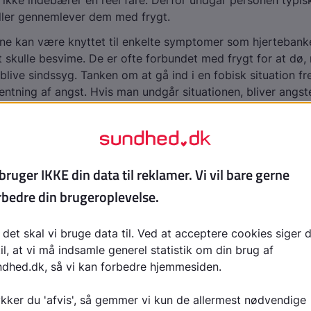
ikke indebærer en reel fare. Derfor undgår personen typis
eller gennemlever dem med frygt.
e kan være knyttet til enkelte symptomer som hjertebanke
at skulle besvime. De er ofte forbundet med frygt for at dø,
r blive sindssyg. Tanken om at gå ind i en fobisk situation f
entning af angst. Hvis man undgår situationen, bliver angst
forekommer hyppigt sammen med tvangssymptomer og tvan
t af:
i
årsager