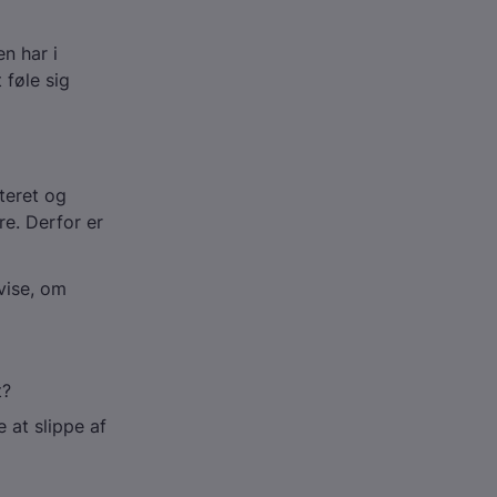
n har i
 føle sig
teret og
re. Derfor er
vise, om
t?
 at slippe af