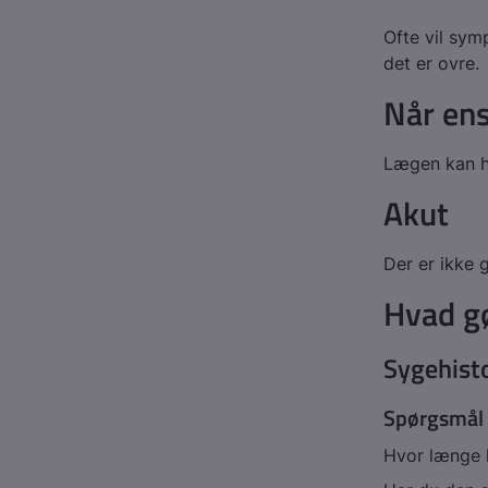
Ofte vil symp
det er ovre.
Når en
Lægen kan h
Akut
Der er ikke 
Hvad g
Sygehist
Spørgsmål 
Hvor længe h