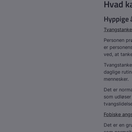
Hvad k
Hyppige 
Tvangstanker
Personen prø
er personens
ved, at tank
Tvangstanker
daglige rutin
mennesker.
Det er norma
som udløser 
tvangslidels
Fobiske angs
Det er en gr