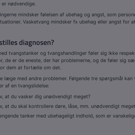
e er nødvendige.
ngerne mindsker følelsen af ubehag og angst, som persone
situationer. Vasketvang mindsker fx ubehag eller angst for at
tilles diagnosen?
d tvangstanker og tvangshandlinger føler sig ikke respek
ror, de er de eneste, der har problemerne, og de føler sig sæ
 for dem at fortælle om det.
te læge med andre problemer. Følgende tre spørgsmål kan 
er af en tvangslidelse:
v, at du vasker dig unødvendigt meget?
v, at du skal kontrollere døre, låse, mm. unødvendigt mege
ngende tanker med ubehageligt indhold, som er vanskelige