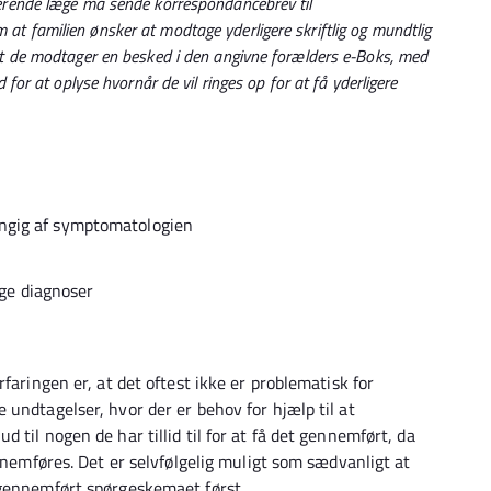
serende læge må sende korrespondancebrev til
t familien ønsker at modtage yderligere skriftlig og mundtlig
at de modtager en besked i den angivne forælders e-Boks, med
 for at oplyse hvornår de vil ringes op for at få yderligere
ngig af symptomatologien
ge diagnoser
faringen er, at det oftest ikke er problematisk for
undtagelser, hvor der er behov for hjælp til at
til nogen de har tillid til for at få det gennemført, da
ennemføres. Det er selvfølgelig muligt som sædvanligt at
 gennemført spørgeskemaet først.