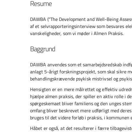
Resume
DAWBA (“The Development and Well-Being Assessme
af et selvrapporteringsinterview som besvares ele
vanskeligheder, som vi møder i Almen Praksis.
Baggrund
DAWBA anvendes som et samarbejdsredskab indfør
anlagt 5-årigt forskningsprojekt, som skal sikre 
behandlingskrævende psykisk mistrivsel og psyki
Hensigten er en mere målrettet og effektiv udred
hjælpe almen praksis, der spiller en aktiv rolle i 
spørgeskemaet bliver familiens og den unges ste
omfang bliver beskrevet mere udførligt med deres 
bruges til det videre forløb i praksis, i kommunen el
Håbet er også, at det resulterer i færre tilbagevis