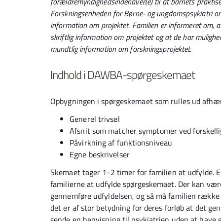
forældremyndighedsindehaver(e) til at barnets prakti
Forskningsenheden for Børne- og ungdomspsykiatri om a
information om projektet. Familien er informeret om, 
skriftlig information om projektet og at de har mulighed
mundtlig information om forskningsprojektet.
Indhold i DAWBA-spørgeskemaet
Opbygningen i spørgeskemaet som rulles ud afhæ
Generel trivsel
Afsnit som matcher symptomer ved forskelli
Påvirkning af funktionsniveau
Egne beskrivelser
Skemaet tager 1-2 timer for familien at udfylde. Er
familierne at udfylde spørgeskemaet. Der kan være 
gennemføre udfyldelsen, og så må familien række ud 
det er af stor betydning for deres forløb at det g
sende en henvisning til psykiatrien uden at have