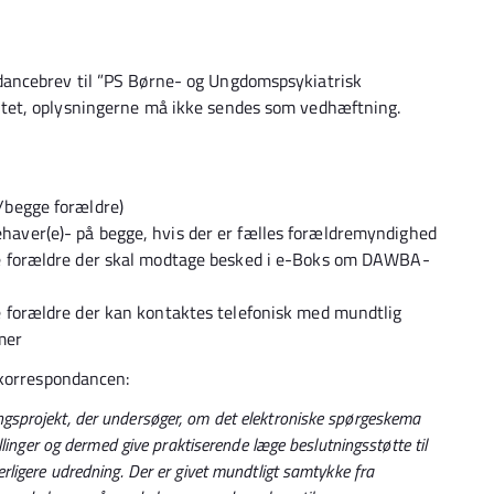
ancebrev til ”PS Børne- og Ungdomspsykiatrisk
tet, oplysningerne må ikke sendes som vedhæftning.
/begge forældre)
aver(e)- på begge, hvis der er fælles forældremyndighed
ge forældre der skal modtage besked i e-Boks om DAWBA-
e forældre der kan kontaktes telefonisk med mundtlig
mmer
 korrespondancen:
ingsprojekt, der undersøger, om det elektroniske spørgeskema
nger og dermed give praktiserende læge beslutningsstøtte til
derligere udredning. Der er givet mundtligt samtykke fra