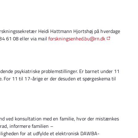
forskningssekretær Heidi Hattmann Hjortshøj på hverdage
1 34 61 08 eller via mail
forskningsenhed.bu@rn.dk
ndende psykiatriske problemstillinger. Er barnet under 11
e. For 11 til 17-årige er der desuden et spørgeskema til
nd ved konsultation med en familie, hvor der mistænkes
grad, informere familien –
igheden for at udfylde et elektronisk DAWBA-