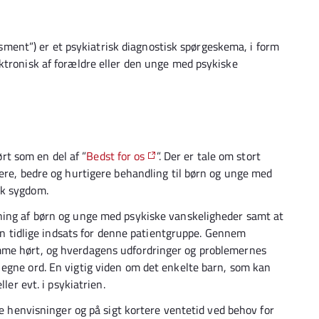
nt”) er et psykiatrisk diagnostisk spørgeskema, i form
ktronisk af forældre eller den unge med psykiske
t som en del af ”
Bedst for os
”. Der er tale om stort
mere, bedre og hurtigere behandling til børn og unge med
sk sygdom.
ning af børn og unge med psykiske vanskeligheder samt at
den tidlige indsats for denne patientgruppe. Gennem
mme hørt, og hverdagens udfordringer og problemernes
egne ord. En vigtig viden om det enkelte barn, som kan
ler evt. i psykiatrien.
te henvisninger og på sigt kortere ventetid ved behov for