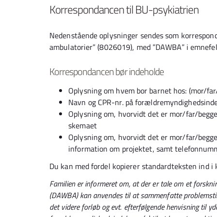
Korrespondancen til BU-psykiatrien
Nedenstående oplysninger sendes som korrespond
ambulatorier” (8026019), med ”DAWBA” i emnefel
Korrespondancen bør indeholde
Oplysning om hvem bor barnet hos: (mor/far
Navn og CPR-nr. på forældremyndighedsindeh
Oplysning om, hvorvidt det er mor/far/beg
skemaet
Oplysning om, hvorvidt det er mor/far/begg
information om projektet, samt telefonnu
Du kan med fordel kopierer standardteksten ind i
Familien er informeret om, at der er tale om et forskn
(DAWBA) kan anvendes til at sammenfatte problemstilli
det videre forløb og evt. efterfølgende henvisning til y