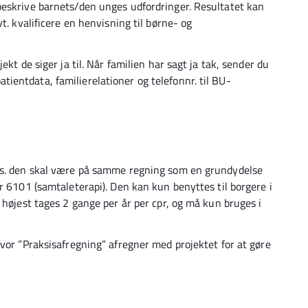
beskrive barnets/den unges udfordringer. Resultatet kan
t. kvalificere en henvisning til børne- og
kt de siger ja til. Når familien har sagt ja tak, sender du
entdata, familierelationer og telefonnr. til BU-
dvs. den skal være på samme regning som en grundydelse
r 6101 (samtaleterapi). Den kan kun benyttes til borgere i
 højest tages 2 gange per år per cpr, og må kun bruges i
vor ”Praksisafregning” afregner med projektet for at gøre