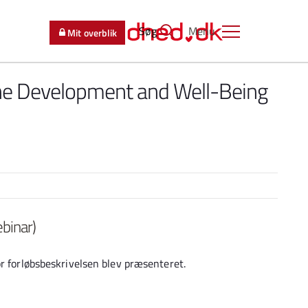
Søg
Menu
Mit overblik
he Development and Well-Being
binar)
or forløbsbeskrivelsen blev præsenteret.