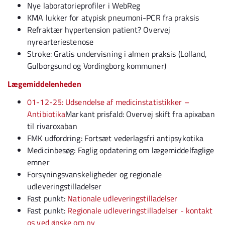
Nye laboratorieprofiler i WebReg
KMA lukker for atypisk pneumoni-PCR fra praksis
Refraktær hypertension patient? Overvej
nyrearteriestenose
Stroke: Gratis undervisning i almen praksis (Lolland,
Gulborgsund og Vordingborg kommuner)
Lægemiddelenheden
01-12-25: Udsendelse af medicinstatistikker –
Antibiotika
Markant prisfald: Overvej skift fra apixaban
til rivaroxaban
FMK udfordring: Fortsæt vederlagsfri antipsykotika
Medicinbesøg: Faglig opdatering om lægemiddelfaglige
emner
Forsyningsvanskeligheder og regionale
udleveringstilladelser
Fast punkt:
Nationale udleveringstilladelser
Fast punkt:
Regionale udleveringstilladelser - kontakt
os ved ønske om ny