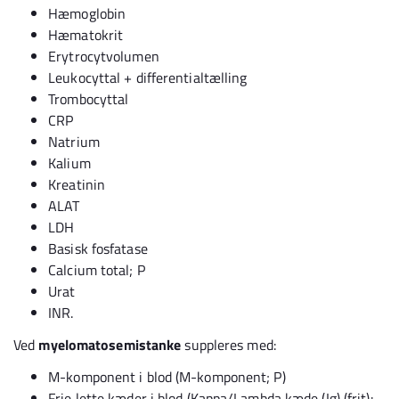
Hæmoglobin
Hæmatokrit
Erytrocytvolumen
Leukocyttal + differentialtælling
Trombocyttal
CRP
Natrium
Kalium
Kreatinin
ALAT
LDH
Basisk fosfatase
Calcium total; P
Urat
INR.
Ved
myelomatosemistanke
suppleres med:
M-komponent i blod (M-komponent; P)
Frie lette kæder i blod (Kappa/Lambda kæde (Ig) (frit):