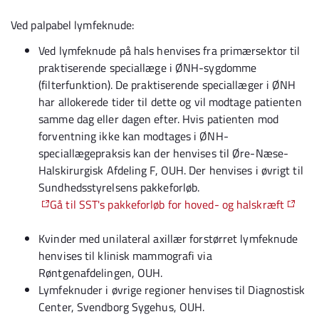
Ved palpabel lymfeknude:
Ved lymfeknude på hals henvises fra primærsektor til
praktiserende speciallæge i ØNH-sygdomme
(filterfunktion). De praktiserende speciallæger i ØNH
har allokerede tider til dette og vil modtage patienten
samme dag eller dagen efter. Hvis patienten mod
forventning ikke kan modtages i ØNH-
speciallægepraksis kan der henvises til Øre-Næse-
Halskirurgisk Afdeling F, OUH. Der henvises i øvrigt til
Sundhedsstyrelsens pakkeforløb.
Gå til SST's pakkeforløb for hoved- og halskræft
Kvinder med unilateral axillær forstørret lymfeknude
henvises til klinisk mammografi via
Røntgenafdelingen, OUH.
Lymfeknuder i øvrige regioner henvises til Diagnostisk
Center, Svendborg Sygehus, OUH.