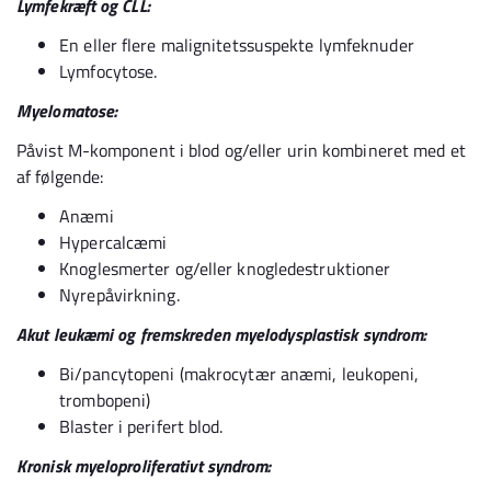
Lymfekræft og CLL:
En eller flere malignitetssuspekte lymfeknuder
Lymfocytose.
Myelomatose:
Påvist M-komponent i blod og/eller urin kombineret med et
af følgende:
Anæmi
Hypercalcæmi
Knoglesmerter og/eller knogledestruktioner
Nyrepåvirkning.
Akut leukæmi og fremskreden myelodysplastisk syndrom:
Bi/pancytopeni (makrocytær anæmi, leukopeni,
trombopeni)
Blaster i perifert blod.
Kronisk myeloproliferativt syndrom: