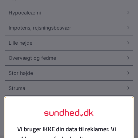
Hypocalcæmi
Impotens, rejsningsbesvær
Lille højde
Overvægt og fedme
Stor højde
Struma
Tørst og dehydratio