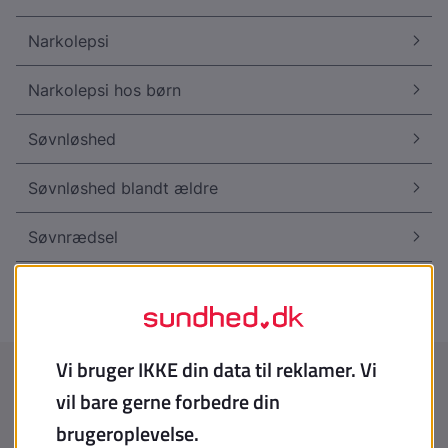
Narkolepsi
Narkolepsi hos børn
Søvnløshed
Søvnløshed blandt ældre
Søvnrædsel