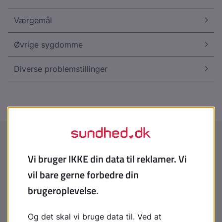
Værgemål
Øvrige sygdomme
Diverse problemstillinger