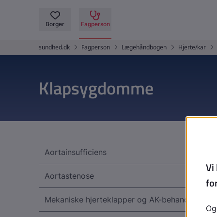
Klapsygdomme
Aortainsufficiens
Aortastenose
Mekaniske hjerteklapper og AK-behandling