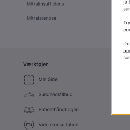
Mitralinsufficiens
Mitralstenose