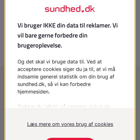
(MSM)
Prostata specifikt antigen (PSA)
Seksuel dysfunktion hos mænd