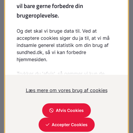
Skulderens anatomi
Udskiftning af slidt diskus i ryggen
Komplikationer til rygkirurgi
Nakkekirurgi
Rygkirurgi
Rygkorset og halskrave
Osteosarkom
Slidgigt i hoften