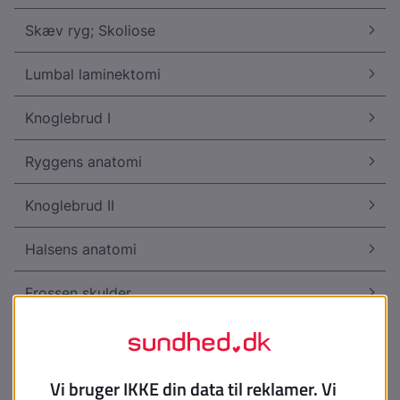
Skæv ryg; Skoliose
Lumbal laminektomi
Knoglebrud I
Ryggens anatomi
Knoglebrud II
Halsens anatomi
Frossen skulder
Facetleddene
Afstivning af ryg, spinal fusion