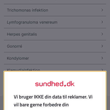
Trichomonas infektion
Lymfogranuloma venereum
Herpes genitalis
Gonorré
Kondylomer
Klamydiainfektion