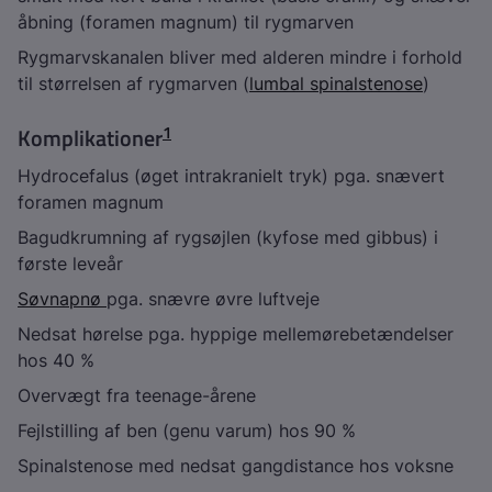
åbning (foramen magnum) til rygmarven
Rygmarvskanalen bliver med alderen mindre i forhold
til størrelsen af rygmarven (
lumbal spinalstenose
)
1
Komplikationer
Hydrocefalus (øget intrakranielt tryk) pga. snævert
foramen magnum
Bagudkrumning af rygsøjlen (kyfose med gibbus) i
første leveår
Søvnapnø
pga. snævre øvre luftveje
Nedsat hørelse pga. hyppige mellemørebetændelser
hos 40 %
Overvægt fra teenage-årene
Fejlstilling af ben (genu varum) hos 90 %
Spinalstenose med nedsat gangdistance hos voksne