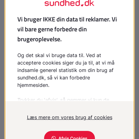
Overveje kirurgisk korrektion (osteotomi) i
barndommen
Vægt
Bør følges fra barndommen vha. vækstkurver for børn
med akondroplasi
Der er ikke specifikke kurver for voksne. BMI
overestimerer vægt hos personer med lille højde, og
midje/hofteratio og triceps hudfoldtykkelse er usikre
mål for vægt ved akondroplasi
Fertilitet
Normal hos både mænd og kvinder
Kejsersnit er oftest nødvendigt pga. lille bækken
Fysioterapi
Børnefysioterapeut kan bistå forældre, børnehave og
skole for at fremme den motoriske udvikling, især i