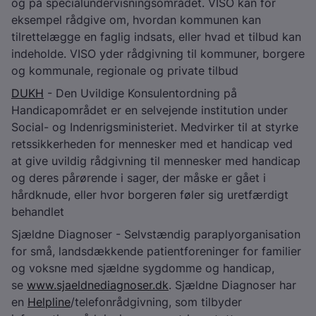
og på specialundervisningsområdet. VISO kan for
eksempel rådgive om, hvordan kommunen kan
tilrettelægge en faglig indsats, eller hvad et tilbud kan
indeholde. VISO yder rådgivning til kommuner, borgere
og kommunale, regionale og private tilbud
DUKH
- Den Uvildige Konsulentordning på
Handicapområdet er en selvejende institution under
Social- og Indenrigsministeriet. Medvirker til at styrke
retssikkerheden for mennesker med et handicap ved
at give uvildig rådgivning til mennesker med handicap
og deres pårørende i sager, der måske er gået i
hårdknude, eller hvor borgeren føler sig uretfærdigt
behandlet
Sjældne Diagnoser - Selvstændig paraplyorganisation
for små, landsdækkende patientforeninger for familier
og voksne med sjældne sygdomme og handicap,
se
www.sjaeldnediagnoser.dk
. Sjældne Diagnoser har
en
Helpline
/telefonrådgivning, som tilbyder