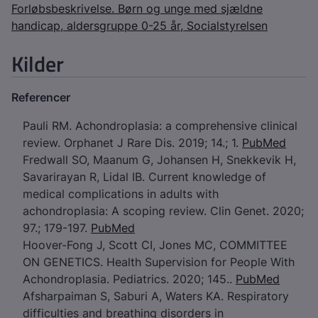
Forløbsbeskrivelse. Børn og unge med sjældne
handicap, aldersgruppe 0-25 år, Socialstyrelsen
Kilder
Referencer
Pauli RM. Achondroplasia: a comprehensive clinical
review. Orphanet J Rare Dis. 2019; 14.; 1.
PubMed
Fredwall SO, Maanum G, Johansen H, Snekkevik H,
Savarirayan R, Lidal IB. Current knowledge of
medical complications in adults with
achondroplasia: A scoping review. Clin Genet. 2020;
97.; 179-197.
PubMed
Hoover-Fong J, Scott CI, Jones MC, COMMITTEE
ON GENETICS. Health Supervision for People With
Achondroplasia. Pediatrics. 2020; 145..
PubMed
Afsharpaiman S, Saburi A, Waters KA. Respiratory
difficulties and breathing disorders in