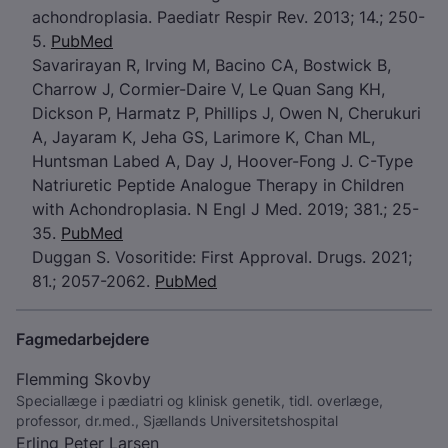
achondroplasia. Paediatr Respir Rev. 2013; 14.; 250-
5.
PubMed
Savarirayan R, Irving M, Bacino CA, Bostwick B,
Charrow J, Cormier-Daire V, Le Quan Sang KH,
Dickson P, Harmatz P, Phillips J, Owen N, Cherukuri
A, Jayaram K, Jeha GS, Larimore K, Chan ML,
Huntsman Labed A, Day J, Hoover-Fong J. C-Type
Natriuretic Peptide Analogue Therapy in Children
with Achondroplasia. N Engl J Med. 2019; 381.; 25-
35.
PubMed
Duggan S. Vosoritide: First Approval. Drugs. 2021;
81.; 2057-2062.
PubMed
Fagmedarbejdere
Flemming Skovby
Speciallæge i pædiatri og klinisk genetik, tidl. overlæge,
professor, dr.med., Sjællands Universitetshospital
Erling Peter Larsen