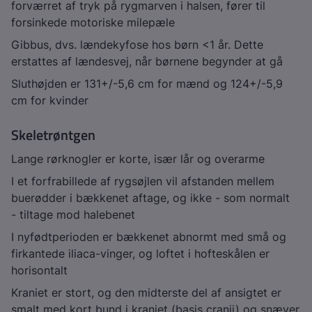
forværret af tryk på rygmarven i halsen, fører til
forsinkede motoriske milepæle
Gibbus, dvs. lændekyfose hos børn <1 år. Dette
erstattes af lændesvej, når børnene begynder at gå
Sluthøjden er 131+/-5,6 cm for mænd og 124+/-5,9
cm for kvinder
Skeletrøntgen
Lange rørknogler er korte, især lår og overarme
I et forfrabillede af rygsøjlen vil afstanden mellem
buerødder i bækkenet aftage, og ikke - som normalt
- tiltage mod halebenet
I nyfødtperioden er bækkenet abnormt med små og
firkantede iliaca-vinger, og loftet i hofteskålen er
horisontalt
Kraniet er stort, og den midterste del af ansigtet er
smalt med kort bund i kraniet (basis cranii) og snæver