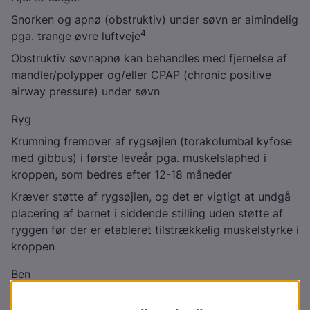
Snorken og apnø (obstruktiv) under søvn er almindelig
4
pga. trange øvre luftveje
Obstruktiv søvnapnø kan behandles med fjernelse af
mandler/polypper og/eller CPAP (chronic positive
airway pressure) under søvn
Ryg
Krumning fremover af rygsøjlen (torakolumbal kyfose
med gibbus) i første leveår pga. muskelslaphed i
kroppen, som bedres efter 12-18 måneder
Kræver støtte af rygsøjlen, og det er vigtigt at undgå
placering af barnet i siddende stilling uden støtte af
ryggen før der er etableret tilstrækkelig muskelstyrke i
kroppen
Ben
Krumning (genu varum) hos omkring 40 % af voksne