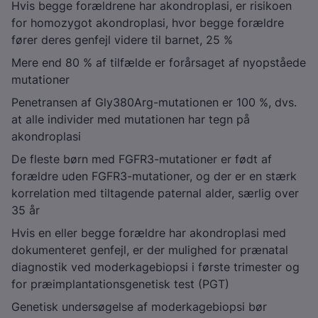
Hvis begge forældrene har akondroplasi, er risikoen
for homozygot akondroplasi, hvor begge forældre
fører deres genfejl videre til barnet, 25 %
Mere end 80 % af tilfælde er forårsaget af nyopståede
mutationer
Penetransen af Gly380Arg-mutationen er 100 %, dvs.
at alle individer med mutationen har tegn på
akondroplasi
De fleste børn med
FGFR
3-mutationer er født af
forældre uden
FGFR
3-mutationer, og der er en stærk
korrelation med tiltagende paternal alder, særlig over
35 år
Hvis en eller begge forældre har akondroplasi med
dokumenteret genfejl, er der mulighed for prænatal
diagnostik ved moderkagebiopsi i første trimester og
for præimplantationsgenetisk test (PGT)
Genetisk undersøgelse af moderkagebiopsi bør