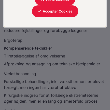
første to leveår
Unge og voksne kan have nytte af hjælp til at finde
alternative måder at være fysisk aktiv på
Bandagering og styrkelse af muskulaturen kan
reducere fejlstillinger og forebygge ledgener
Ergoterapi
Kompenserende teknikker
Tilrettelæggelse af omgivelserne
Afprøvning og ansøgning om tekniske hjælpemidler
Vækstbehandling
Forskellige behandlinger, inkl. væksthormon, er blevet
forsøgt, men ingen har været effektive
Kirurgiske indgreb for at forlænge ekstremiteterne
øger højden, men er en lang og smertefuld proces