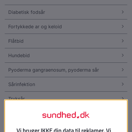
Diabetisk fodsår
Fortykkede ar og keloid
Flåtbid
Hundebid
Pyoderma gangraenosum, pyoderma sår
Sårinfektion
Tryksår
Tryksår, forebyggelse