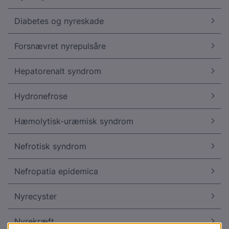
Diabetes og nyreskade
Forsnævret nyrepulsåre
Hepatorenalt syndrom
Hydronefrose
Hæmolytisk-uræmisk syndrom
Nefrotisk syndrom
Nefropatia epidemica
Nyrecyster
Nyrekræft