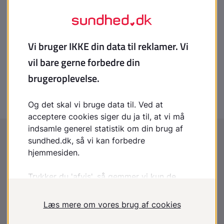
Systemisk sklerodermi
Tuberøs sklerose
Wilms svulst