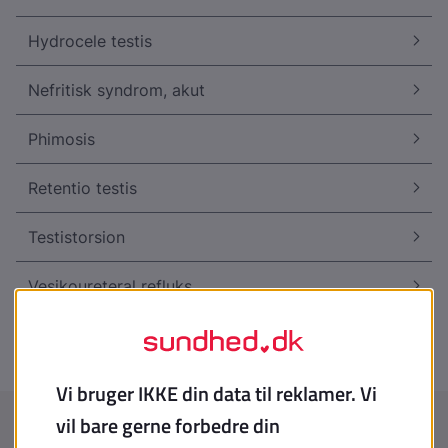
Hydrocele testis
Nefritisk syndrom, akut
Phimosis
Retentio testis
Testistorsion
Vesikoureteral refluks