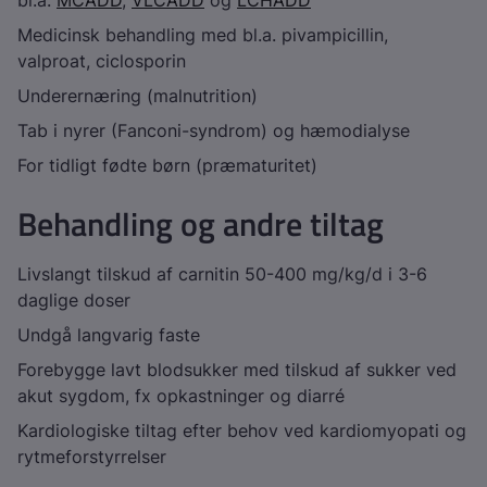
bl.a.
MCADD
,
VLCADD
og
LCHADD
Medicinsk behandling med bl.a. pivampicillin,
valproat, ciclosporin
Underernæring (malnutrition)
Tab i nyrer (Fanconi-syndrom) og hæmodialyse
For tidligt fødte børn (præmaturitet)
Behandling og andre tiltag
Livslangt tilskud af carnitin 50-400 mg/kg/d i 3-6
daglige doser
Undgå langvarig faste
Forebygge lavt blodsukker med tilskud af sukker ved
akut sygdom, fx opkastninger og diarré
Kardiologiske tiltag efter behov ved kardiomyopati og
rytmeforstyrrelser