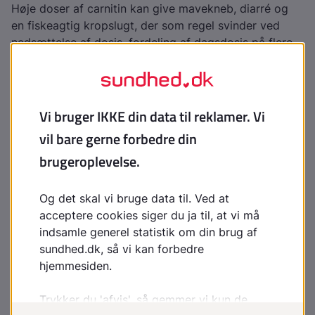
Høje doser af carnitin kan give mavekneb, diarré og
en fiskeagtig kropslugt, der som regel svinder ved
nedsættelse af dosis, fordeling af dagsdosis på flere
doser, anvendelse af probiotika
eller kort behandling
med
metronidazol
Behandling med pivaloyl-holdige antibiotika
(pivmecilliamin, pivampicillin) kan yderligere sænke
det lave P-carnitin hos personer med CTD. Især bør
man være opmærksom ved brug af disse præparater
hos patienter fra Færøerne
Sociale ydelser
Støttemuligheder til forældre med handicappet eller
alvorligt sygt barn
Indsatser efter behov til barn, familie og netværk for
at støtte barnets sociale deltagelse og udvikling