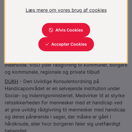
Hjælpemidler efter behov
Ressourcer
VISO
- Den nationale videns- og
specialrådgivningsorganisation på det sociale område
og på specialundervisningsområdet. VISO kan for
eksempel rådgive om, hvordan kommunen kan
tilrettelægge en faglig indsats, eller hvad et tilbud kan
indeholde. VISO yder rådgivning til kommuner, borgere
og kommunale, regionale og private tilbud
DUKH
- Den Uvildige Konsulentordning på
Handicapområdet er en selvejende institution under
Social- og Indenrigsministeriet. Medvirker til at styrke
retssikkerheden for mennesker med et handicap ved
at give uvildig rådgivning til mennesker med handicap
og deres pårørende i sager, der måske er gået i
hårdknude, eller hvor borgeren føler sig uretfærdigt
behandlet