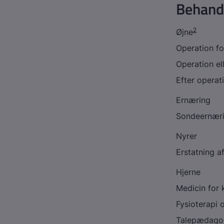
Behandl
2
Øjne
Operation fo
Operation el
Efter operat
Ernæring
Sondeernæri
Nyrer
Erstatning af
Hjerne
Medicin for
Fysioterapi 
Talepædago