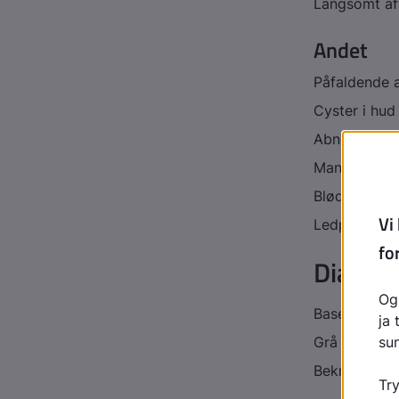
Langsomt af
Andet
Påfaldende a
Cyster i hu
Abnorme tæ
Manglende te
Blødningsten
Ledprobleme
Diagno
Baseret på f
Grå stær er 
Bekræftes ve