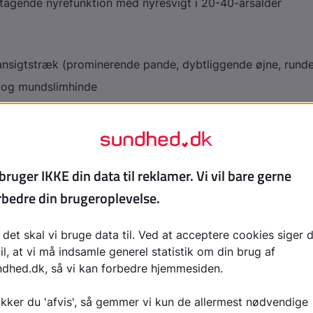
tagende nyrefunktion med nyresvigt i 20-40-årsalder
nsigtstræk (prominerende pande, dybtliggende øjne, runde
d og mundslimhinde
nder
stikler i pungen (kryptokisme)
dens (defekt af blodplader)
r (tendosynovitis) hos voksne
se
und ved undersøgelse af øjne, udvikling og urin
påvist hos fostre ved ultralydundersøgelse
d fund af fejl i
OCRL
-genet