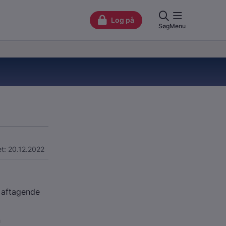
t: 20.12.2022
 aftagende
n