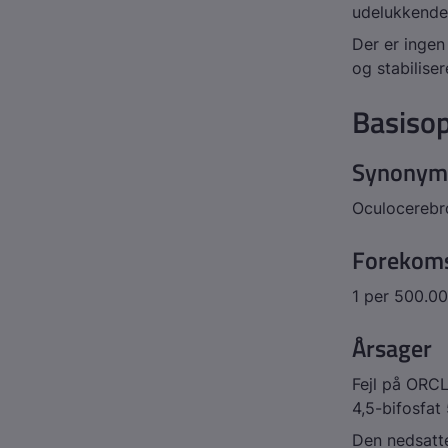
udelukkend
Der er ingen
og stabilise
Basisop
Synonym
Oculocerebr
Forekom
1 per 500.0
Årsager
Fejl på
ORC
4,5-bifosfat
Den nedsatte