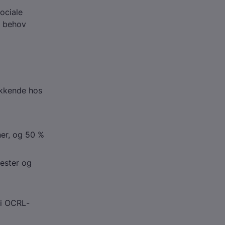
sociale
r behov
ukkende hos
ner, og 50 %
mester og
 i
OCRL
-