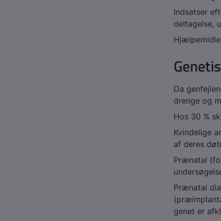
Indsatser eft
deltagelse, 
Hjælpemidle
Genetis
Da genfejle
drenge og 
Hos 30 % sk
Kvindelige a
af deres døt
Prænatal (fo
undersøgelse
Prænatal di
(præimplanta
genet er afk