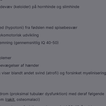
devæv (keloider) på hornhinde og slimhinde
ed (hypotoni) fra fødslen med spisebesvær
ykomotorisk udvikling
æmning (gennemsnitlig IQ 40-50)
blemer
bevægelser af hænder
viser blandt andet svind (atrofi) og forsinket myeliniserin
drom (proksimal tubulær dysfunktion) med deraf følgende
om (
rakit
, osteomalaci)