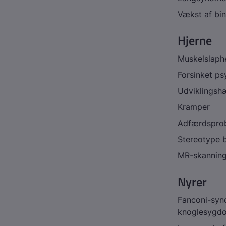
Vækst af bin
Hjerne
Muskelslaph
Forsinket ps
Udviklingsh
Kramper
Adfærdspro
Stereotype 
MR-skanning 
Nyrer
Fanconi-syn
knoglesygd