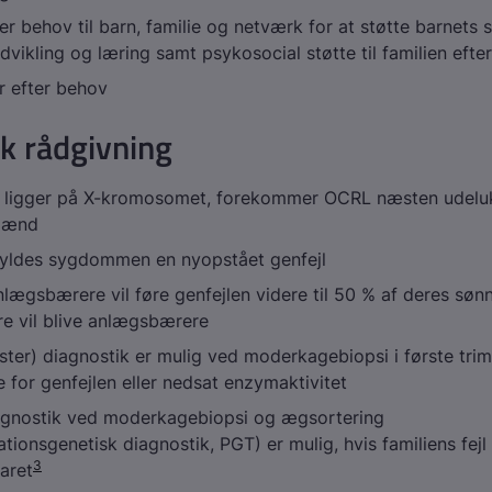
er behov til barn, familie og netværk for at støtte barnets 
udvikling og læring samt psykosocial støtte til familien efte
r efter behov
k rådgivning
n ligger på X-kromosomet, forekommer OCRL næsten udel
mænd
yldes sygdommen en nyopstået genfejl
nlægsbærere vil føre genfejlen videre til 50 % af deres søn
re vil blive anlægsbærere
ster) diagnostik er mulig ved moderkagebiopsi i første tri
 for genfejlen eller nedsat enzymaktivitet
agnostik ved moderkagebiopsi og ægsortering
tionsgenetisk diagnostik, PGT) er mulig, hvis familiens fejl
3
laret