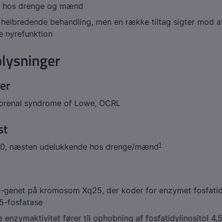
e hos drenge og mænd
 helbredende behandling, men en række tiltag sigter mod a
re nyrefunktion
lysninger
er
orenal syndrome of Lowe, OCRL
st
1
00, næsten udelukkende hos drenge/mænd
L
-genet på kromosom Xq25, der koder for enzymet fosfatidy
 5-fosfatase
 enzymaktivitet fører til ophobning af fosfatidylinositol 4,