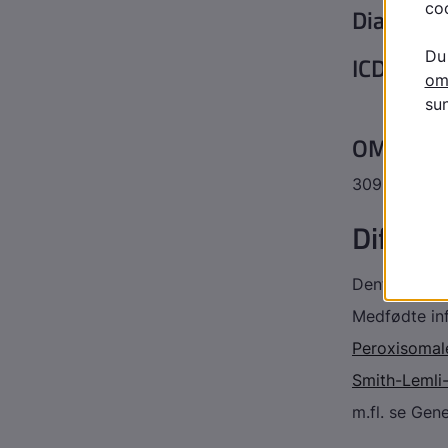
Diagnos
ICD10
OMIM ko
309000
Differe
Dents sygd
Medfødte inf
Peroxisoma
Smith-Lemli
m.fl. se Gen