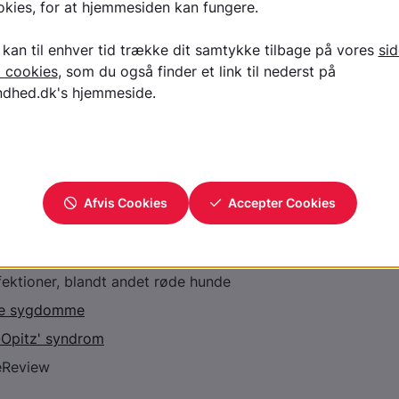
ekode
de
ntialdiagnoser
om type 2
ektioner, blandt andet røde hunde
le sygdomme
-Opitz' syndrom
eReview