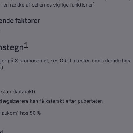
1
 i en række af cellernes vigtige funktioner
ende faktorer
e
1
stegn
gger på X-kromosomet, ses ORCL næsten udelukkende hos
d.
å stær
(katarakt)
nlægsbærere kan få katarakt efter puberteten
laukom) hos 50 %
ed