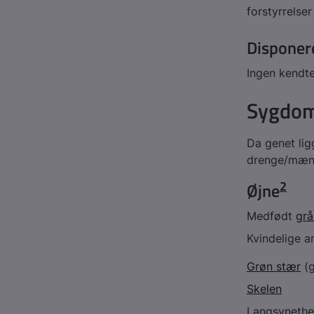
forstyrrelser
Disponer
Ingen kendt
Sygdom
Da genet li
drenge/mæn
2
Øjne
Medfødt
gr
Kvindelige a
Grøn stær
(g
Skelen
Langsyneth