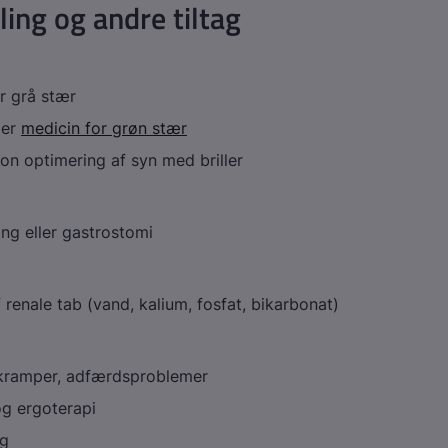
ing og andre tiltag
r grå stær
ler
medicin for grøn stær
ion optimering af syn med briller
ng eller gastrostomi
 renale tab (vand, kalium, fosfat, bikarbonat)
 kramper, adfærdsproblemer
og ergoterapi
g