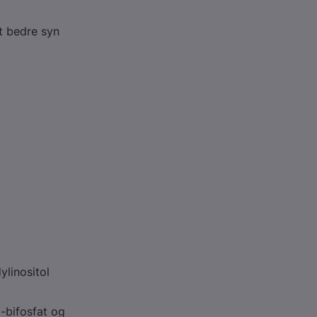
t bedre syn
linositol
5-bifosfat og