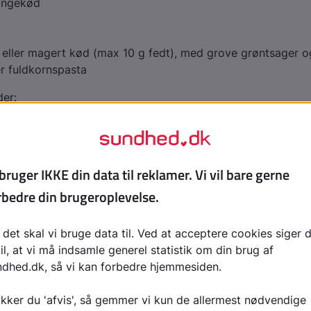
lingekød
æ eller magert kød (max 10 g fedt), med grove grøntsager og
er fuldkornspasta
er:
ækbrød med mager ost, hytteost, marmelade eller banan
uld nødder/mandler samt 1 stk. frugt
ave med hummus til dip
ermysli og frugt
ylde og stor volumen
ar stor volumen og fylder meget i måltidet. Ønsker du stor
tidig med at du skal holde igen med kalorierne, så spis fle
sager er grove, f.eks. rodfrugter og kål, og indeholder mang