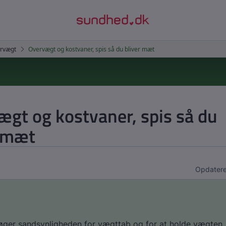
gt og kostvaner, spis så du
r mæt
Opdatere
ger sandsynligheden for vægttab og for at holde vægten