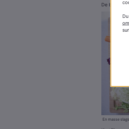
De bidrager 
En masse slags