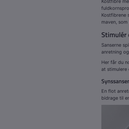
Kostfibre med
fuldkornspro
Kostfibrene 
maven, som 
Stimulér 
Sanserne spi
anretning og
Her får du 
at stimulere 
Synssanse
En flot anre
bidrage til 