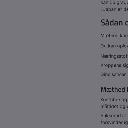
kan du gradv
I Japan er de
Sådan 
Mæthed kan s
Du kan ople
Næringsstoff
Kroppens sig
Dine sanser,
Mæthed f
Kostfibre og
måltidet og 
Sukkerarter 
forsvinder i