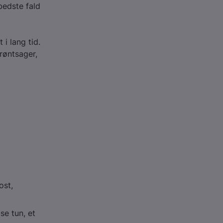
bedste fald
i lang tid.
røntsager,
ost,
se tun, et