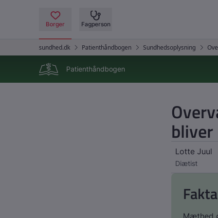
Patienthåndbogen
Overvæ
blive
Lotte Juul
Diætist
Fakta
Mæthed ø