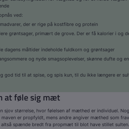
ende
opnås ved:
madvarer, der er rige på kostfibre og protein
flere grøntsager, primært de grove. Der er få kalorier i og d
lle dagens måltider indeholde fuldkorn og grøntsager
langsommere og nyde smagsoplevelser, skønne dufte og en 
g god tid til at spise, og spis kun, til du ikke længere er su
 at føle sig mæt
 sjov størrelse, hvor følelsen af mæthed er individuel. No
 maven er propfyldt, mens andre angiver mæthed som fravæ
ltså spænde bredt fra propmæt til blot have stillet sulten.