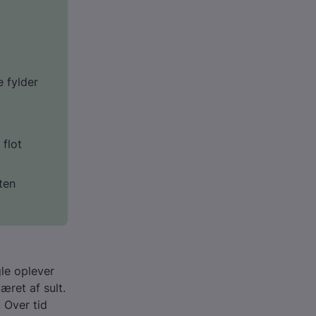
e fylder
flot
lten
gle oplever
ret af sult.
 Over tid