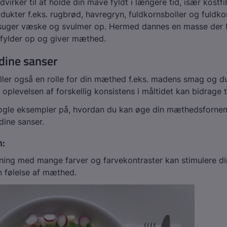
virker til at holde din mave fyldt i længere tid, især kostfi
dukter f.eks. rugbrød, havregryn, fuldkornsboller og fuldko
suger væske og svulmer op. Hermed dannes en masse der li
fylder op og giver mæthed.
dine sanser
ller også en rolle for din mæthed f.eks. madens smag og duf
 oplevelsen af forskellig konsistens i måltidet kan bidrage
nogle eksempler på, hvordan du kan øge din mæthedsforn
dine sanser.
n:
tning med mange farver og farvekontraster kan stimulere d
en følelse af mæthed.