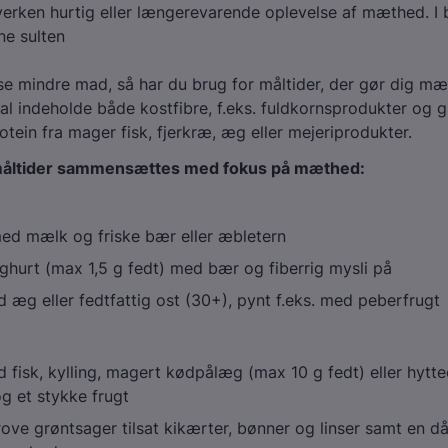
verken hurtig eller længerevarende oplevelse af mæthed. I 
ne sulten
ise mindre mad, så har du brug for måltider, der gør dig mæt 
kal indeholde både kostfibre, f.eks. fuldkornsprodukter og g
tein fra mager fisk, fjerkræ, æg eller mejeriprodukter.
måltider sammensættes med fokus på mæthed:
ed mælk og friske bær eller æbletern
oghurt (max 1,5 g fedt) med bær og fiberrig mysli på
æg eller fedtfattig ost (30+), pynt f.eks. med peberfrugt
fisk, kylling, magert kødpålæg (max 10 g fedt) eller hytte
g et stykke frugt
ove grøntsager tilsat kikærter, bønner og linser samt en då