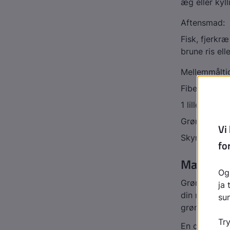
æg eller kyl
Aftensmad:
Fisk, fjerkr
brune ris ell
Mellemmåltid
Fiberrigt kn
1 lille håndf
Grøntsagsst
Skyr med fib
Mæt på f
Grøntsager h
din mad, sam
grøntsager.
En del grønt