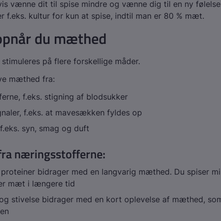
is vænne dit til spise mindre og vænne dig til en ny følels
r f.eks. kultur for kun at spise, indtil man er 80 % mæt.
opnår du mæthed
timuleres på flere forskellige måder.
ve mæthed fra:
erne, f.eks. stigning af blodsukker
naler, f.eks. at mavesækken fyldes op
 f.eks. syn, smag og duft
ra næringsstofferne:
 proteiner bidrager med en langvarig mæthed. Du spiser mi
er mæt i længere tid
og stivelse bidrager med en kort oplevelse af mæthed, som
gen