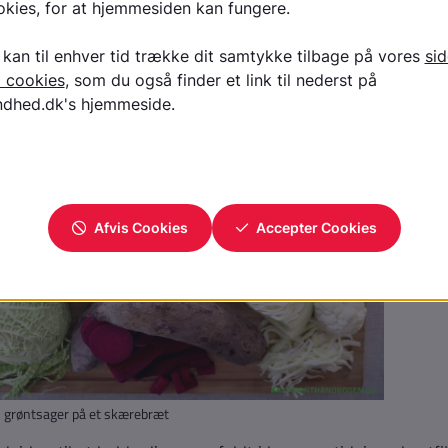
bedst til en langvarig mæthed.
 grøntsager på et skærebræt