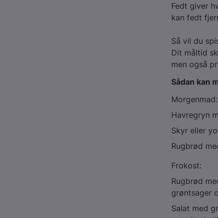
Fedt giver h
kan fedt fjer
Så vil du sp
Dit måltid s
men også pro
Sådan kan 
Morgenmad:
Havregryn m
Skyr eller y
Rugbrød med 
Frokost:
Rugbrød med 
grøntsager o
Salat med gr