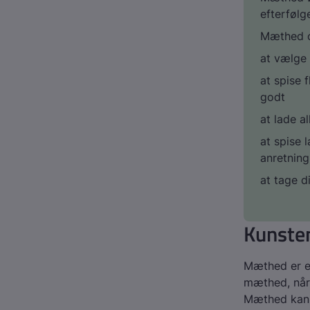
efterfølg
Mæthed 
at vælge 
at spise 
godt
at lade a
at spise 
anretning
at tage di
Kunsten
Mæthed er en
mæthed, når
Mæthed kan a