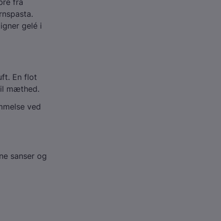
bre fra
rnspasta.
gner gelé i
t. En flot
 til mæthed.
emmelse ved
ine sanser og