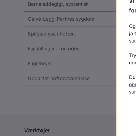
Børneleddegigt, systemisk
Calvé-Legg-Perthes sygdom
Epifysiolyse i hoften
Fejlstillinger i forfoden
Fuglebryst
Godartet hoftebetændelse