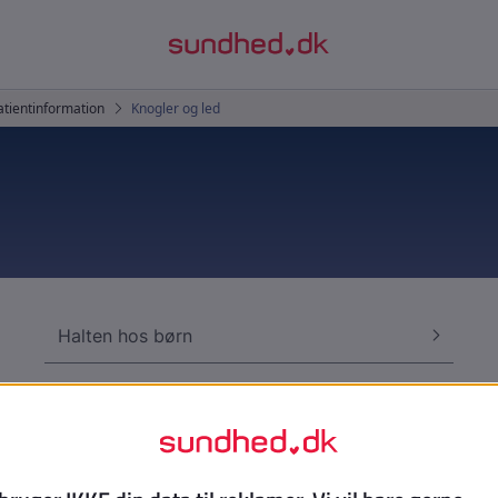
Halten hos børn
Köhlers sygdom
Kraniosynostose