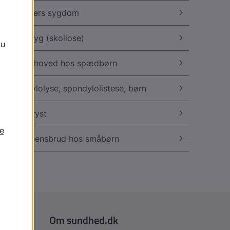
Schlatters sygdom
Skæv ryg (skoliose)
Skævt hoved hos spædbørn
Spondylolyse, spondylolistese, børn
Tragtbryst
Underbensbrud hos småbørn