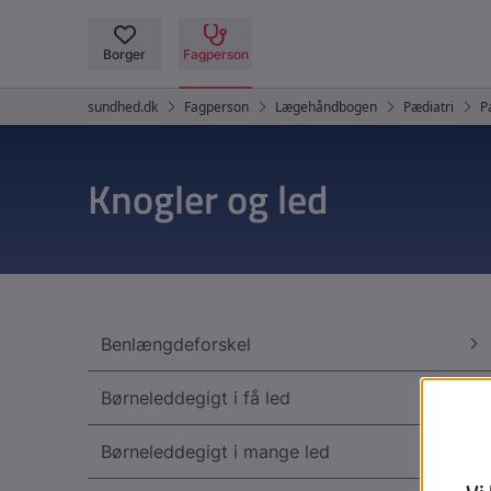
Knogler og led
Benlængdeforskel
Børneleddegigt i få led
Børneleddegigt i mange led