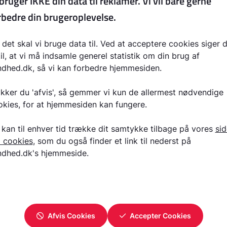
Læg, indadroteret
Læg, udadroteret
Lårben, indadroteret
Medfødt hoftefejl, hofteledsdysplasi
Osteogenesis imperfecta
Out-toeing/Chaplin-fødder