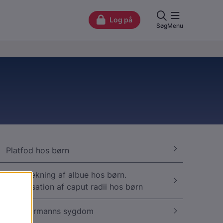
Platfod hos børn
Forstrækning af albue hos børn.
Subluksation af caput radii hos børn
Scheuermanns sygdom