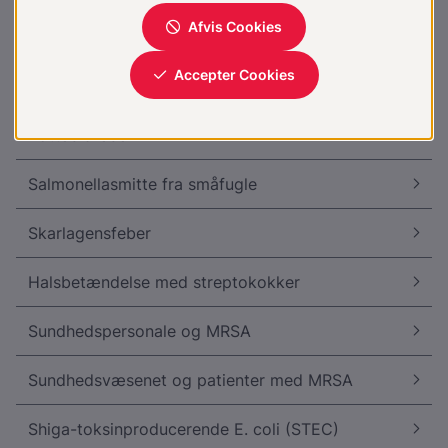
Prostatabetændelse, akut
Proteseinfektion
Rottebidfeber
Salmonellasmitte fra småfugle
Skarlagensfeber
Halsbetændelse med streptokokker
Sundhedspersonale og MRSA
Sundhedsvæsenet og patienter med MRSA
Shiga-toksinproducerende E. coli (STEC)