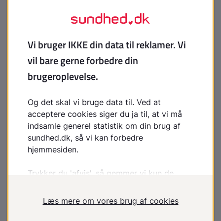
Lemierres syndrom
Lungebetændelse
Miltbrand
MRSA: information til husstande, der har kontakt
til
MRSA
MRSA: vejledning til patienter om behandling
Mycoplasma genitalium
Nekrotiserende fasciitis
Nyrebækkenbetændelse (pyelonefritis)