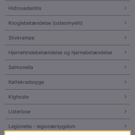
Hidrosadenitis
Knoglebetændelse (osteomyelit)
Stivkrampe
Hjernehindebetændelse og hjernebetændelse
Salmonella
Kattekradssyge
Kighoste
Listeriose
Legionella - legionærsygdom