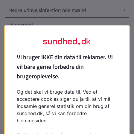
Nedre urinvejsinfektion hos mænd
Hypospadi
Uretraskader
Uretrastriktur
Mycoplasma genitalium
Lymfogranuloma venereum
Lichen sclerosis (mænd)