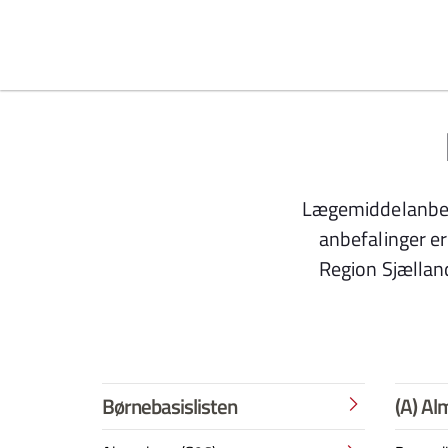
Spring til indhold
Lægemiddelanbefa
anbefalinger er
Region Sjællan
Børnebasislisten
(A) Al