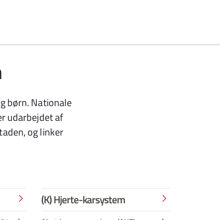
n
g børn. Nationale
er udarbejdet af
aden, og linker
(K) Hjerte-karsystem