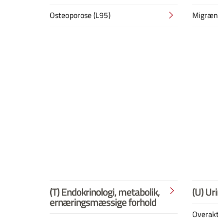
Osteoporose (L95)
Migræne
(T) Endokrinologi, metabolik,
(U) Ur
ernæringsmæssige forhold
Overakt