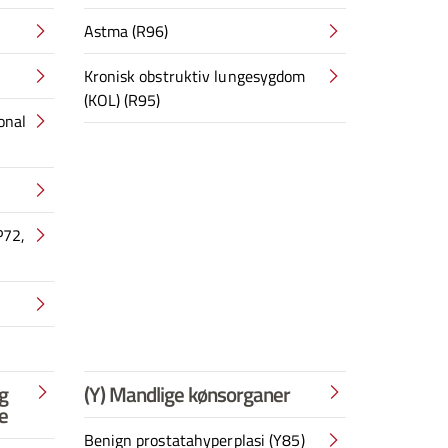
Astma (R96)
Kronisk obstruktiv lungesygdom
(KOL) (R95)
onal
P72,
g
(Y) Mandlige kønsorganer
e
Benign prostatahyperplasi (Y85)