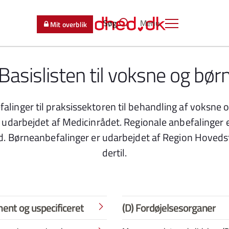
Søg
Menu
Mit overblik
Basislisten til voksne og bør
linger til praksissektoren til behandling af voksne o
 udarbejdet af Medicinrådet. Regionale anbefalinger 
d. Børneanbefalinger er udarbejdet af Region Hovedst
dertil.
ment og uspecificeret
(D) Fordøjelsesorganer